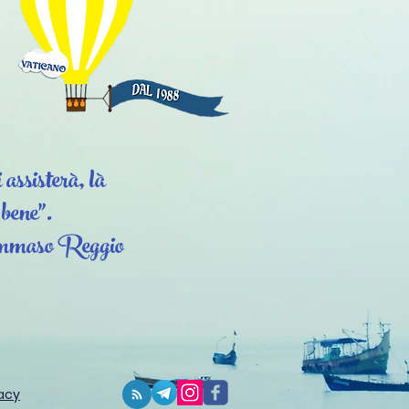
assisterà, là
 bene".
maso Reggio
vacy