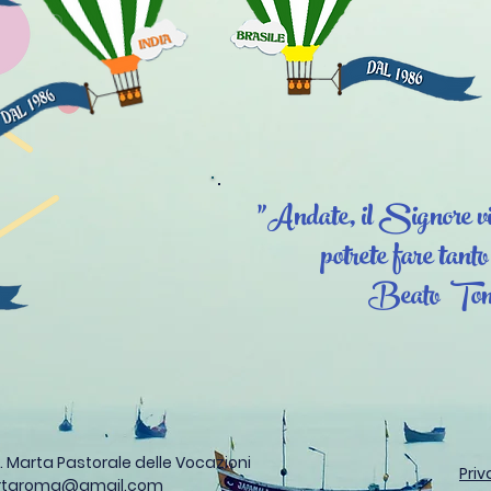
"Andate, il Signore vi 
potrete fare tanto
Beato Tom
S. Marta
Pastorale delle Vocazioni
Pri
artaroma@gmail.com